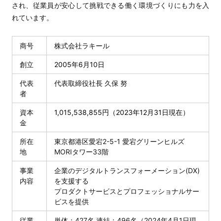
され、従業員が安心して挑戦できる働く環境づくりにも力を入
れています。
商号
株式会社ラキール
創立
2005
年
6
月10日
代表
代表取締役社長 久保 努
者
資本
1,015,538,855
円（2023年12月31日現在）
金
所在
東京都港区愛宕2-5-1 愛宕グリーンヒルズ
地
MORIタワー33階
事業
企業のデジタルトランスフォーメーション(DX)
内容
を支援する
プロダクトサービスとプロフェッショナルサー
ビスを提供
従業
単体：427名 連結：496名（2024年4月1日現