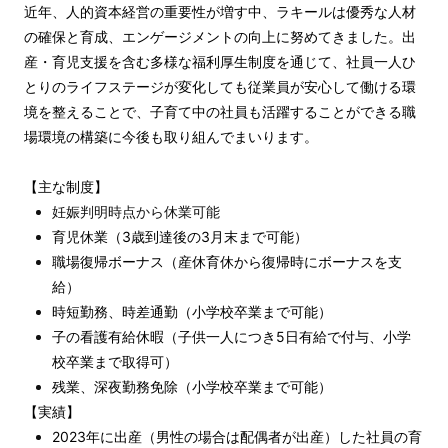
近年、人的資本経営の重要性が増す中、ラキールは優秀な人材
の確保と育成、エンゲージメントの向上に努めてきました。出
産・育児支援を含む多様な福利厚生制度を通じて、社員一人ひ
とりのライフステージが変化しても従業員が安心して働ける環
境を整えることで、子育て中の社員も活躍することができる職
場環境の構築に今後も取り組んでまいります。
【主な制度】
妊娠判明時点から休業可能
育児休業（3歳到達後の3月末まで可能）
職場復帰ボーナス（産休育休から復帰時にボーナスを支
給）
時短勤務、時差通勤（小学校卒業まで可能）
子の看護有給休暇（子供一人につき5日有給で付与、小学
校卒業まで取得可）
残業、深夜勤務免除（小学校卒業まで可能）
【実績】
2023年に出産（男性の場合は配偶者が出産）した社員の育