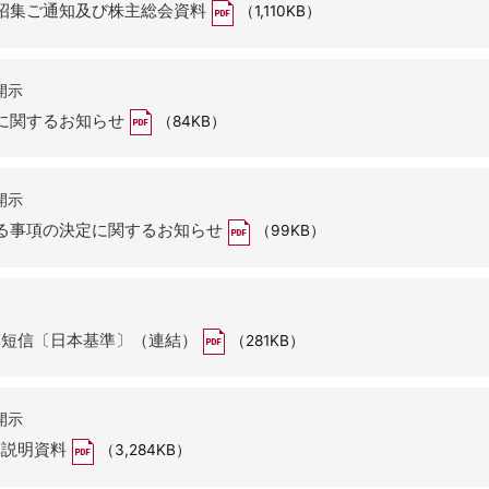
招集ご通知及び株主総会資料
（1,110KB）
開示
に関するお知らせ
（84KB）
開示
る事項の決定に関するお知らせ
（99KB）
決算短信〔日本基準〕（連結）
（281KB）
開示
算説明資料
（3,284KB）