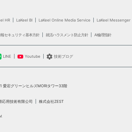
el HR
LaKeel BI
LaKeel Online Media Service
LaKeel Messenger
情報セキュリティ基本方針
就活ハラスメント防止方針
AI倫理指針
LINE
Youtube
技術ブログ
5-1 愛宕グリーンヒルズMORIタワー33階
得応用技術有限公司
株式会社ZEST
d.