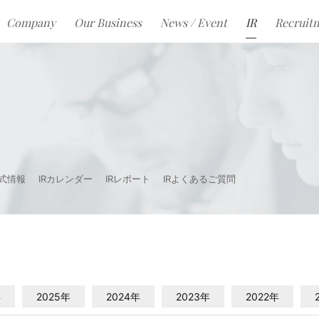
Company
Our Business
News / Event
IR
Recruit
式情報
IRカレンダー
IRレポート
IRよくあるご質問
年
2025年
2024年
2023年
2022年