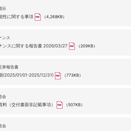
開示
能性に関する事項
（4,268KB）
ナンス
スに関する報告書 2026/03/27
（209KB）
証券報告書
25/01/01-2025/12/31)
（773KB）
総会
資料（交付書面非記載事項）
（507KB）
総会