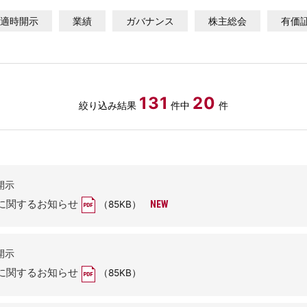
適時開示
業績
ガバナンス
株主総会
有価
131
20
絞り込み結果
件中
件
開示
に関するお知らせ
（85KB）
開示
に関するお知らせ
（85KB）