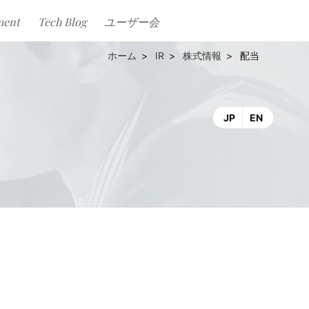
ment
Tech Blog
ユーザー会
IR
株式情報
配当
JP
EN