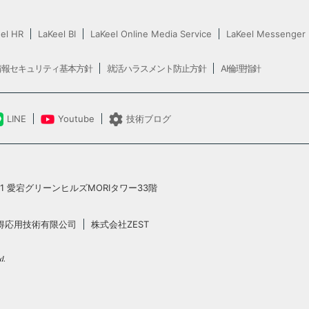
el HR
LaKeel BI
LaKeel Online Media Service
LaKeel Messenger
情報セキュリティ基本方針
就活ハラスメント防止方針
AI倫理指針
LINE
Youtube
技術ブログ
5-1 愛宕グリーンヒルズMORIタワー33階
得応用技術有限公司
株式会社ZEST
d.