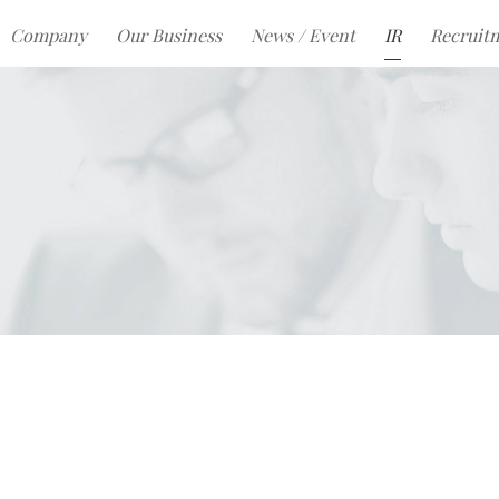
Company
Our Business
News / Event
IR
Recruit