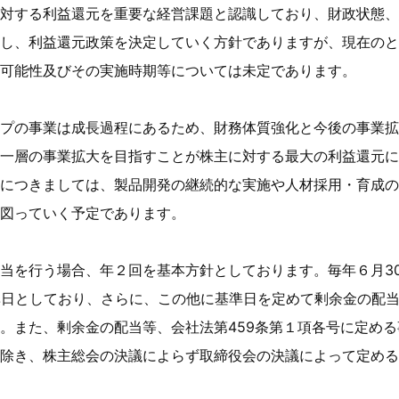
対する利益還元を重要な経営課題と認識しており、財政状態、
し、利益還元政策を決定していく方針でありますが、現在のと
可能性及びその実施時期等については未定であります。
プの事業は成長過程にあるため、財務体質強化と今後の事業拡
一層の事業拡大を目指すことが株主に対する最大の利益還元に
につきましては、製品開発の継続的な実施や人材採用・育成の
図っていく予定であります。
当を行う場合、年２回を基本方針としております。毎年６月30
準日としており、さらに、この他に基準日を定めて剰余金の配
。また、剰余金の配当等、会社法第459条第１項各号に定め
除き、株主総会の決議によらず取締役会の決議によって定める