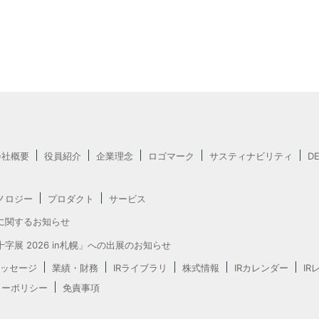
会社概要
役員紹介
企業理念
ロゴマーク
サスティナビリティ
D
ノロジー
プロダクト
サービス
に関するお知らせ
字展 2026 in札幌」への出展のお知らせ
ッセージ
業績・財務
IRライブラリ
株式情報
IRカレンダー
IR
ャーポリシー
免責事項