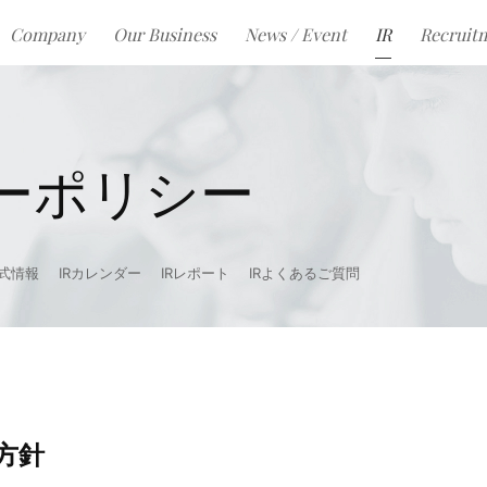
Company
Our Business
News / Event
IR
Recruit
ーポリシー
式情報
IRカレンダー
IRレポート
IRよくあるご質問
方針