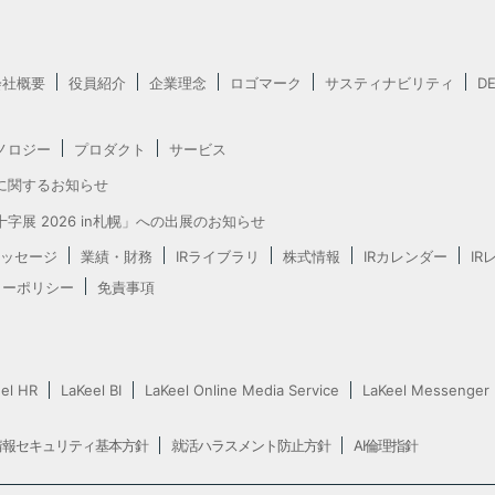
会社概要
役員紹介
企業理念
ロゴマーク
サスティナビリティ
D
ノロジー
プロダクト
サービス
に関するお知らせ
字展 2026 in札幌」への出展のお知らせ
ッセージ
業績・財務
IRライブラリ
株式情報
IRカレンダー
IR
ャーポリシー
免責事項
el HR
LaKeel BI
LaKeel Online Media Service
LaKeel Messenger
情報セキュリティ基本方針
就活ハラスメント防止方針
AI倫理指針