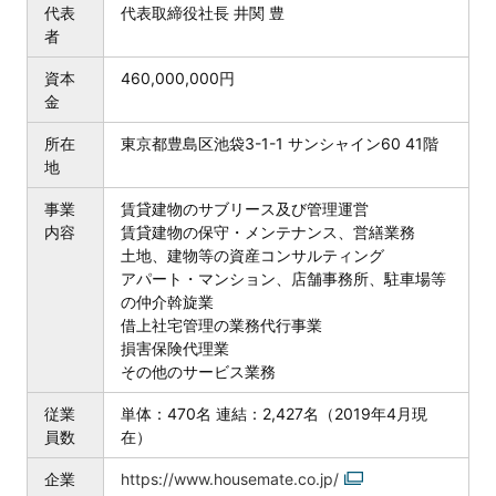
代表
代表取締役社長 井関 豊
者
資本
460,000,000円
金
所在
東京都豊島区池袋3-1-1 サンシャイン60 41階
地
事業
賃貸建物のサブリース及び管理運営
内容
賃貸建物の保守・メンテナンス、営繕業務
土地、建物等の資産コンサルティング
アパート・マンション、店舗事務所、駐車場等
の仲介斡旋業
借上社宅管理の業務代行事業
損害保険代理業
その他のサービス業務
従業
単体：470名 連結：2,427名（2019年4月現
員数
在）
企業
https://www.housemate.co.jp/