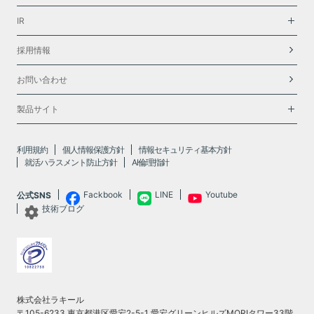
IR
採用情報
お問い合わせ
製品サイト
利用規約
個人情報保護方針
情報セキュリティ基本方針
就活ハラスメント防止方針
AI倫理指針
Fackbook
LINE
Youtube
公式SNS
技術ブログ
株式会社ラキール
〒105-6233 東京都港区愛宕2-5-1 愛宕グリーンヒルズMORIタワー33階