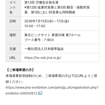
イベ
第13回 労働安全衛生展
ント
※第12回 猛暑対策展と第5回 騒音・振動対策
名
展、第1回におい対策展も同時開催
日時
2026年7月15日(水)～17日(金)
10:00 - 17:00
場所
東京ビックサイト 東展示棟 東7ホール
ブース番号：7-B03
主催
一般社団法人日本能率協会
URL
https://hs-osh.jma.or.jp/
【ご来場希望の方】
来場者事前登録制のため、ご来場希望の方は下記URLよりご登
録ください。
https://www.jma-exhibition.com/joint/jp_stt/registration.php?
exhibitor=EX000612