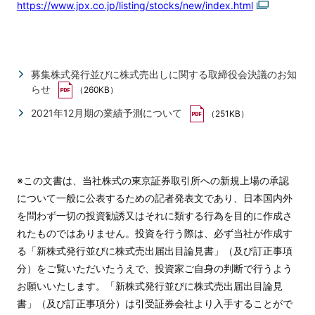
https://www.jpx.co.jp/listing/stocks/new/index.html
募集株式発行並びに株式売出しに関する取締役会決議のお知
らせ
（260KB）
2021年12月期の業績予測について
（251KB）
※この文書は、当社株式の東京証券取引所への新規上場の承認
について一般に公表するための記者発表文であり、日本国内外
を問わず一切の投資勧誘又はそれに類する行為を目的に作成さ
れたものではありません。投資を行う際は、必ず当社が作成す
る「新株式発行並びに株式売出届出目論見書」（及び訂正事項
分）をご覧いただいたうえで、投資家ご自身の判断で行うよう
お願いいたします。「新株式発行並びに株式売出届出目論見
書」（及び訂正事項分）は引受証券会社より入手することがで