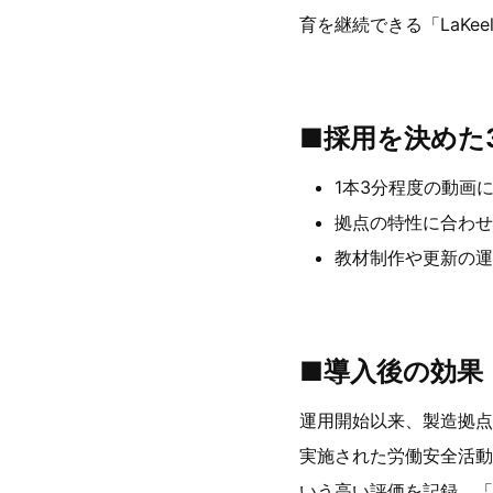
育を継続できる「LaKeel 
■採用を決めた
1本3分程度の動画
拠点の特性に合わ
教材制作や更新の
■導入後の効果
運用開始以来、製造拠点
実施された労働安全活動
いう高い評価を記録。「