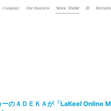
Company
Our Business
News / Event
IR
Recruit
ＡＤＥＫＡが「LaKeel Online Me