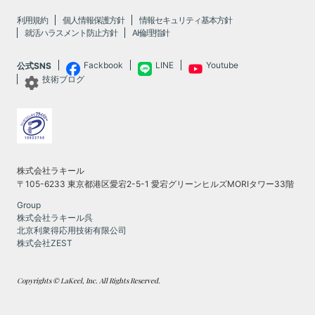
利用規約
個人情報保護方針
情報セキュリティ基本方針
就活ハラスメント防止方針
AI倫理指針
Fackbook
LINE
Youtube
公式SNS
技術ブログ
株式会社ラキール
〒105-6233 東京都港区愛宕2-5-1 愛宕グリーンヒルズMORIタワー33階
Group
株式会社ラキール呉
北京利衆得応用技術有限公司
株式会社ZEST
Copyrights © LaKeel, Inc. All Rights Reserved.