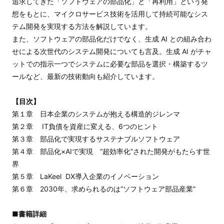
追求してきた「ソフトウェアの部品化」と「再利用」という発
想をもとに、マイクロサービス技術を活用して持続可能なシス
テム開発を実現する方法を解説しています。
また、ソフトウェアの部品化だけでなく、生成 AI との組み合わ
せによる次世代のシステム開発についても言及。生成 AI がチャ
ットでの指示一つでシステムに必要な部品を選択・構築するツ
ールなど、最新の技術動向も紹介しています。
【目次】
第１章 日本企業のシステムが抱える構造的ジレンマ
第２章 IT負債を資産に変える、6つのヒント
第３章 部品化で実現するサステナブルソフトウェア
第４章 部品化×AIで実現 “超効率化”された開発がもたらす世
界
第５章 LaKeel DX導入企業のイノベーション
第６章 2030年、求められるのは“ソフトウェア部品産業”
■書籍詳細