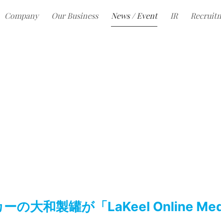
Company
Our Business
News / Event
IR
Recruit
大和製罐が「LaKeel Online Media