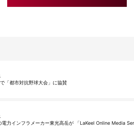
ス
続で「都市対抗野球大会」に協賛
ス
インフラメーカー東光高岳が 「LaKeel Online Media Se