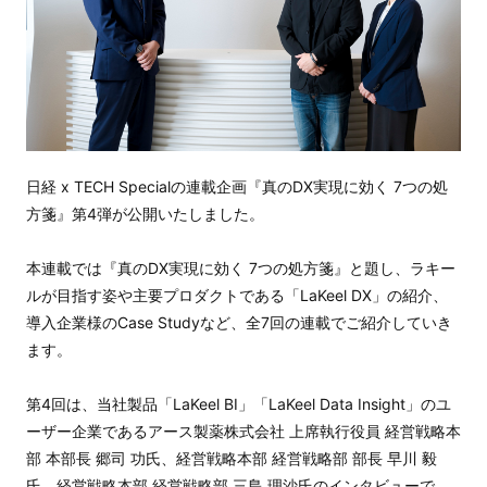
日経 x TECH Specialの連載企画『真のDX実現に効く 7つの処
方箋』第4弾が公開いたしました。
本連載では『真のDX実現に効く 7つの処方箋』と題し、ラキー
ルが目指す姿や主要プロダクトである「LaKeel DX」の紹介、
導入企業様のCase Studyなど、全7回の連載でご紹介していき
ます。
第4回は、当社製品「LaKeel BI」「LaKeel Data Insight」のユ
ーザー企業であるアース製薬株式会社 上席執行役員 経営戦略本
部 本部長 郷司 功氏、経営戦略本部 経営戦略部 部長 早川 毅
氏、経営戦略本部 経営戦略部 三島 理沙氏のインタビューで