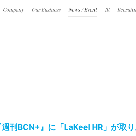
Company
Our Business
News / Event
IR
Recruit
週刊BCN+』に「LaKeel HR」が