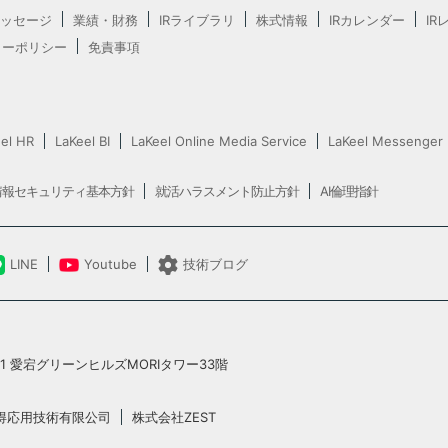
ッセージ
業績・財務
IRライブラリ
株式情報
IRカレンダー
IR
ャーポリシー
免責事項
el HR
LaKeel BI
LaKeel Online Media Service
LaKeel Messenger
情報セキュリティ基本方針
就活ハラスメント防止方針
AI倫理指針
LINE
Youtube
技術ブログ
5-1 愛宕グリーンヒルズMORIタワー33階
得応用技術有限公司
株式会社ZEST