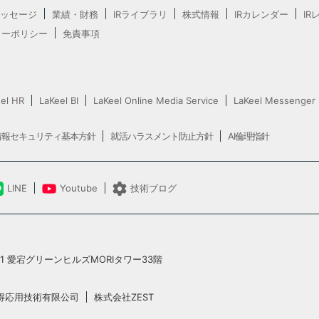
ッセージ
業績・財務
IRライブラリ
株式情報
IRカレンダー
IR
ャーポリシー
免責事項
el HR
LaKeel BI
LaKeel Online Media Service
LaKeel Messenger
情報セキュリティ基本方針
就活ハラスメント防止方針
AI倫理指針
LINE
Youtube
技術ブログ
5-1 愛宕グリーンヒルズMORIタワー33階
得応用技術有限公司
株式会社ZEST