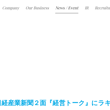
Company
Our Business
News / Event
IR
Recruit
日経産業新聞２面『経営トーク』にラ