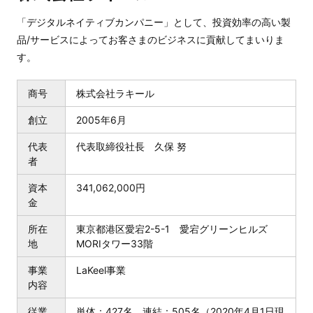
「デジタルネイティブカンパニー」として、投資効率の高い製
品/サービスによってお客さまのビジネスに貢献してまいりま
す。
商号
株式会社ラキール
創立
2005年6月
代表
代表取締役社長 久保 努
者
資本
341,062,000円
金
所在
東京都港区愛宕2-5-1 愛宕グリーンヒルズ
地
MORIタワー33階
事業
LaKeel事業
内容
従業
単体：427名 連結：505名（2020年4月1日現