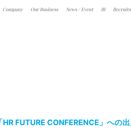
Company
Our Business
News / Event
IR
Recruit
R FUTURE CONFERENCE」へ