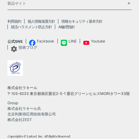
製品サイト
利用規約
個人情報保護方針
情報セキュリティ基本方針
就活ハラスメント防止方針
AI倫理指針
Fackbook
LINE
Youtube
公式SNS
技術ブログ
株式会社ラキール
〒105-6233 東京都港区愛宕2-5-1 愛宕グリーンヒルズMORIタワー33階
Group
株式会社ラキール呉
北京利衆得応用技術有限公司
株式会社ZEST
Copyrights © LaKeel, Inc. All Rights Reserved.