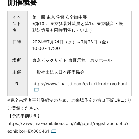
開催概要
イベ
第11回 東京 労働安全衛生展
ント
※第10回 東京猛暑対策展と第1回 東京騒音・振
名
動対策展も同時開催しています
日時
2024年7月24日（水）～7月26日（金）
10:00～17:00
場所
東京ビックサイト 東展示棟 東６ホール
主催
一般社団法人日本能率協会
URL
https://www.jma-stt.com/exhibition/tokyo.html
※完全来場者事前登録制のため、ご来場予定の方は下記URLより
ご登録ください。
【予約事前URL】
https://www.jma-exhibition.com/7all/jp_stt/registration.php?
exhibitor=EX000461