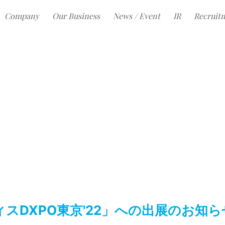
Company
Our Business
News / Event
IR
Recruit
スDXPO東京'22」への出展のお知ら