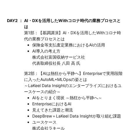
DAY2
：
AI・DXを活用したWithコロナ時代の業務プロセスと
は
第1部：【基調講演】AI・DXを活用したWithコロナ時
代の業務プロセスとは
保険金等支払査定業務におけるAIの活用
AI導入の考え方
株式会社富国収納サービス社
代表取締役社長 八田 高 氏
第2部：【AIは熱狂から平静へ】Enterpriseで実用段階
に入ったAutoML+MLOpsの姿とは
～LaKeel Data Insightのエンタープライズにおけるユ
ースケースの紹介～
AIをとりまく現状 ～熱狂から平静へ～
EnterpriseにおけるAI
見えてきた課題と潮流
DeepBrew＋LaKeel Data Insightが取り組む課題
ユースケース
株式会社ラキール