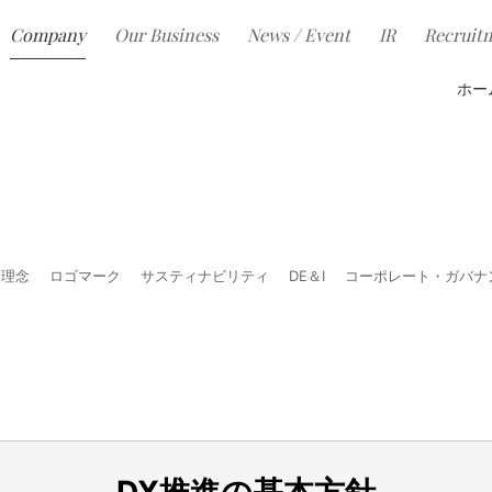
Company
Our Business
News / Event
IR
Recruit
業理念
ロゴマーク
サスティナビリティ
DE＆I
コーポレート・ガバナ